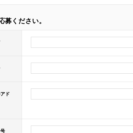
応募ください。
前
齢
ルアド
番号